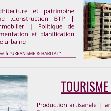
itecture et patrimoine
ine ,Construction BTP |
mobilier | Politique de
entation et planification
ue urbaine
ative à "URBANISME & HABITAT"
TOURISME
Production artisanale | ar